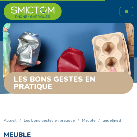
LES BONS GESTES EN
PRATIQUE
Accueil
/
Les bons gestes en pratique
/
Meuble
/
undefined
MEUBLE