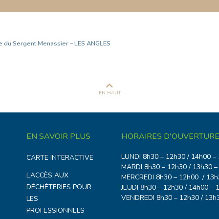
ue du Sergent Menassier – LES ANGLES
EN HAUT
EN SAVOIR PLUS
HORAIRES D'OUVERTURE
LUNDI 8h30 – 12h30 / 14h00 –
CARTE INTERACTIVE
MARDI 8h30 – 12h30 / 13h30 –
L’ACCÈS AUX
MERCREDI 8h30 – 12h00 / 13h
DÉCHÈTERIES POUR
JEUDI 8h30 – 12h30 / 14h00 – 
VENDREDI 8h30 – 12h30 / 13h
LES
PROFESSIONNELS