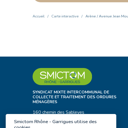
Accueil
/
Carte interactive
/
Arène / Avenue Jean Mo
SYNDICAT MIXTE INTERCOMMUNAL DE
COLLECTE ET TRAITEMENT DES ORDURES
MÉNAGÈRES
160 chemin des Sableyes
30400 Villeneuve-Lez-Avignon
Smictom Rhône - Garrigues utilise des
cookies