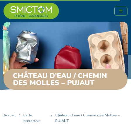
CHÂTEAU D’EAU / CHEMIN
DES MOLLES – PUJAUT
Accueil
/
Carte
/
Château d’eau / Chemin des Molles –
interactive
PUJAUT