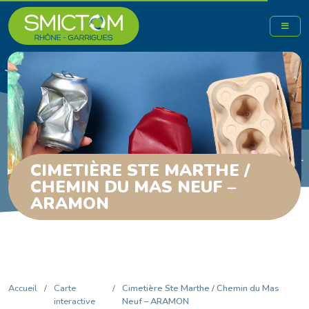
CIMETIÈRE STE MARTHE /
CHEMIN DU MAS NEUF –
ARAMON
Accueil
/
Carte
/
Cimetière Ste Marthe / Chemin du Mas
interactive
Neuf – ARAMON