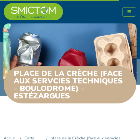
PLACE DE LA CRÈCHE (FACE
AUX SERVCIES TECHNIQUES
– BOULODROME) –
ESTÉZARGUES
Accueil
/
Carte
/
place de la Crèche (face aux servcies