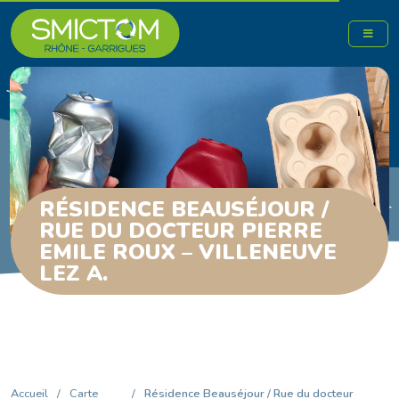
RÉSIDENCE BEAUSÉJOUR /
RUE DU DOCTEUR PIERRE
EMILE ROUX – VILLENEUVE
LEZ A.
Accueil
/
Carte
/
Résidence Beauséjour / Rue du docteur