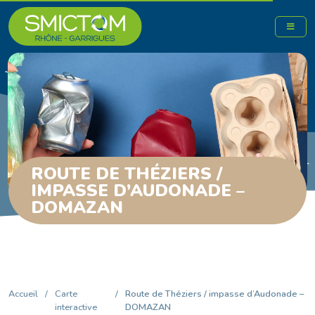
ROUTE DE THÉZIERS /
IMPASSE D’AUDONADE –
DOMAZAN
Accueil
/
Carte
/
Route de Théziers / impasse d’Audonade –
interactive
DOMAZAN