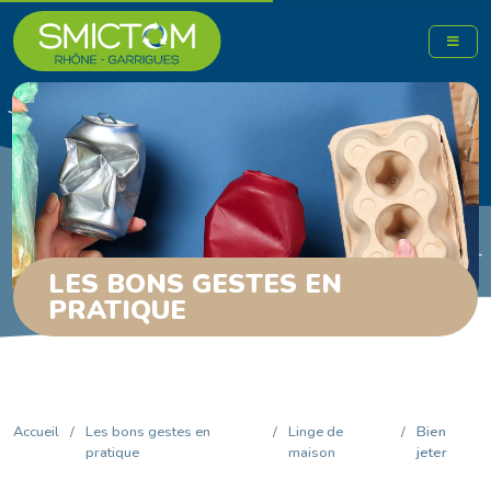
LES BONS GESTES EN
PRATIQUE
Accueil
/
Les bons gestes en
/
Linge de
/
Bien
pratique
maison
jeter