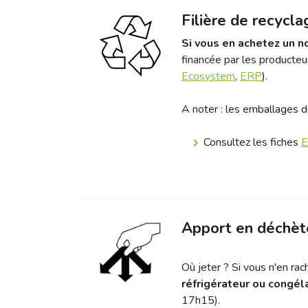
Filière de recycla
Si vous en achetez un n
financée par les producteu
Ecosystem
,
ERP
).
A noter :
les emballages de
Consultez les fiches
E
Apport en déchèt
Où jeter ?
Si vous n'en rac
réfrigérateur ou congél
17h15).