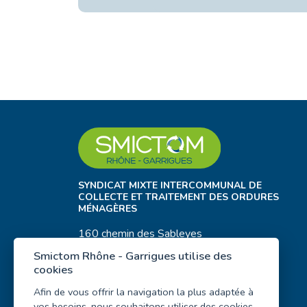
SYNDICAT MIXTE INTERCOMMUNAL DE
COLLECTE ET TRAITEMENT DES ORDURES
MÉNAGÈRES
160 chemin des Sableyes
30400 Villeneuve-Lez-Avignon
Smictom Rhône - Garrigues utilise des
cookies
04 90 15 17 80
Afin de vous offrir la navigation la plus adaptée à
vos besoins, nous souhaitons utiliser des cookies