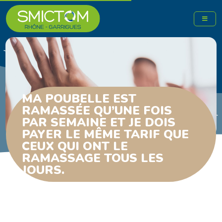
MA POUBELLE EST
RAMASSÉE QU’UNE FOIS
PAR SEMAINE ET JE DOIS
PAYER LE MÊME TARIF QUE
CEUX QUI ONT LE
RAMASSAGE TOUS LES
JOURS.