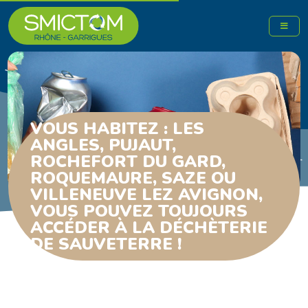
VOUS HABITEZ : LES
ANGLES, PUJAUT,
ROCHEFORT DU GARD,
ROQUEMAURE, SAZE OU
VILLENEUVE LEZ AVIGNON,
VOUS POUVEZ TOUJOURS
ACCÉDER À LA DÉCHÈTERIE
DE SAUVETERRE !